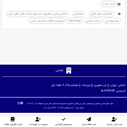
اخبار سایت
همایش نسخ خطی
همایش
انجمن علمی تحقیق و تصحیح نسخه های خطی ایران
تصحیح متن
نسخه شناسی
codicology
مجموعه مقالات همایش علمی
نشانی
نشانی: تهران خ ش مطهری خ میرعماد خ هشتم پلاک 8 طبقه اول
کدپستی: 1587964814
تمام حقوق مادی و معنوی برای همایش علمی بین المللی تحقیق و تصحیح نسخه های خطی ایران محفوظ است. © ۱۴۰۵
طراح سایت :
آسان همایش
© ۱۴۰۵ - 1392 نسخه 9.00
ثبت نام در سایت
ثبت مقاله جدید
محورهای کنفرانس
عضویت در کمیته علمی داوران
فرمت نگارش مقالات